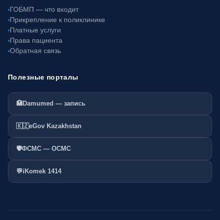
ГОБМП — что входит
Прикрепление к поликлинике
Платные услуги
Права пациента
Обратная связь
Полезные порталы
🏥
Damumed — запись
🇰🇿
eGov Kazakhstan
🛡️
ФСМС — ОСМС
💬
iKomek 1414