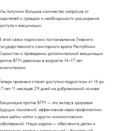
Мы получили большое количество запросов от
родителей и граждан о необходимости расширения
доступа к вакцинации.
В этой связи подписано постановление Главного
государственного санитарного врача Республики
Казахстан о проведении дополнительной вакцинации
против ВПЧ девочкам в возрасте 14–17 лет
включительно.
Теперь прививка станет доступна подросткам от 14 до
17 лет 11 месяцев 29 дней на добровольной основе.
Вакцинация против ВПЧ — это вклад в здоровье
будущих поколений, эффективная мера профилактики
рака шейки матки и других онкологических
заболеваний. Наша задача — обеспечить детям и
подросткам доступ к современной и безопасной