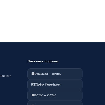
Полезные порталы
🏥
Damumed — запись
клинике
🇰🇿
eGov Kazakhstan
🛡️
ФСМС — ОСМС