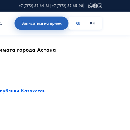
+7 (7172) 57-64-81
|
+7 (7172) 57-65-98
С
Записаться на приём
KK
RU
имата города Астана
публики Казахстан