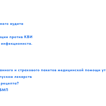
него аудита
ации против КВИ
, инфекциониста.
анного и страхового пакетов медицинской помощи у
пуском лекарств
 рецепта?
ОБМП