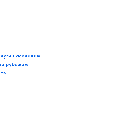
слуги населению
 за рубежом
ств
й